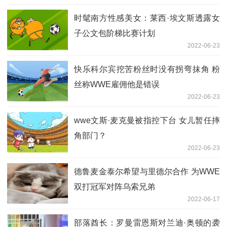
时髦南方性感美女：莱西·埃文斯透露女
子公文包阶梯比赛计划
2022-06-23
快乐科尔宾挖苦粉丝时没有拐弯抹角 粉
丝称WWE雇佣他是错误
2022-06-23
wwe文斯·麦克曼被指控下台 女儿暂任摔
角部门？
2022-06-23
德鲁麦金泰尔希望与里德尔合作 为WWE
双打冠军对阵乌索兄弟
2022-06-17
部落酋长：罗曼雷恩斯对兰迪·奥顿的袭