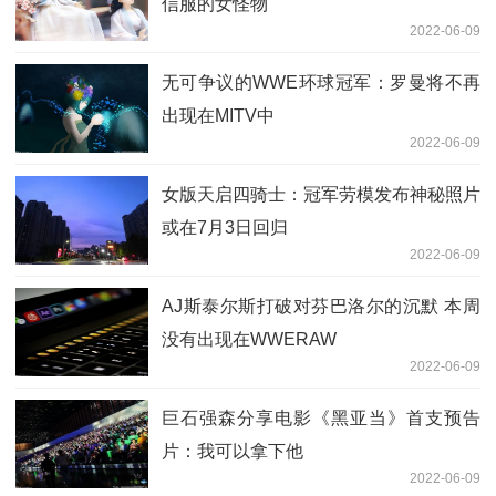
信服的女怪物
2022-06-09
无可争议的WWE环球冠军：罗曼将不再
出现在MITV中
2022-06-09
女版天启四骑士：冠军劳模发布神秘照片
或在7月3日回归
2022-06-09
AJ斯泰尔斯打破对芬巴洛尔的沉默 本周
没有出现在WWERAW
2022-06-09
巨石强森分享电影《黑亚当》首支预告
片：我可以拿下他
2022-06-09