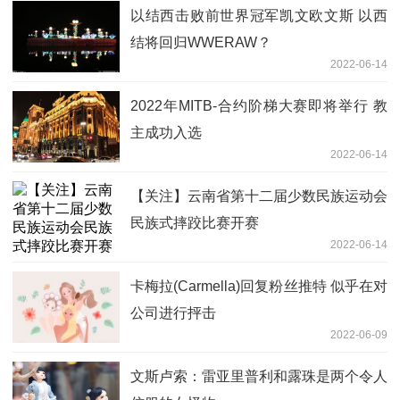
以结西击败前世界冠军凯文欧文斯 以西
结将回归WWERAW？
2022-06-14
2022年MITB-合约阶梯大赛即将举行 教
主成功入选
2022-06-14
【关注】云南省第十二届少数民族运动会
民族式摔跤比赛开赛
2022-06-14
卡梅拉(Carmella)回复粉丝推特 似乎在对
公司进行抨击
2022-06-09
文斯卢索：雷亚里普利和露珠是两个令人