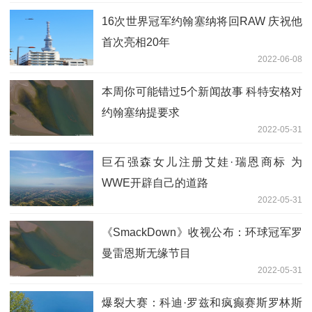
16次世界冠军约翰塞纳将回RAW 庆祝他
首次亮相20年
2022-06-08
本周你可能错过5个新闻故事 科特安格对
约翰塞纳提要求
2022-05-31
巨石强森女儿注册艾娃·瑞恩商标 为
WWE开辟自己的道路
2022-05-31
《SmackDown》收视公布：环球冠军罗
曼雷恩斯无缘节目
2022-05-31
爆裂大赛：科迪·罗兹和疯癫赛斯罗林斯