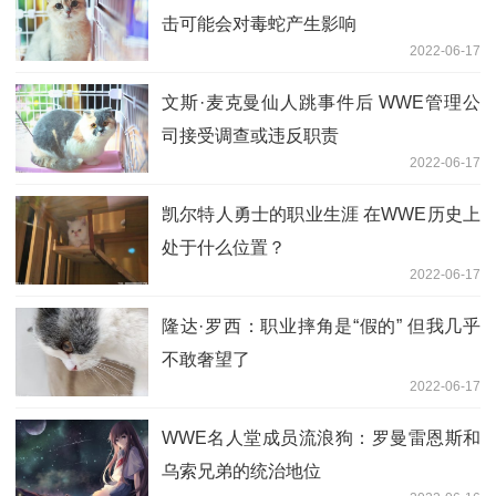
击可能会对毒蛇产生影响
2022-06-17
文斯·麦克曼仙人跳事件后 WWE管理公
司接受调查或违反职责
2022-06-17
凯尔特人勇士的职业生涯 在WWE历史上
处于什么位置？
2022-06-17
隆达·罗西：职业摔角是“假的” 但我几乎
不敢奢望了
2022-06-17
WWE名人堂成员流浪狗：罗曼雷恩斯和
乌索兄弟的统治地位