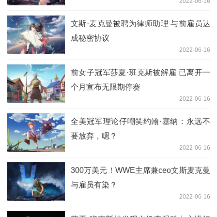
2022-06-16
文斯·麦克曼被聘为律师助理 与前雇员达
成秘密协议
2022-06-16
前女子冠军莎夏·班克斯被解雇 已离开一
个月宣布无限期停赛
2022-06-16
全美冠军理论仔嘲笑约翰·塞纳：永远不
要放弃，嗯？
2022-06-16
300万美元！WWE主席兼ceo文斯麦克曼
与雇员有染？
2022-06-16