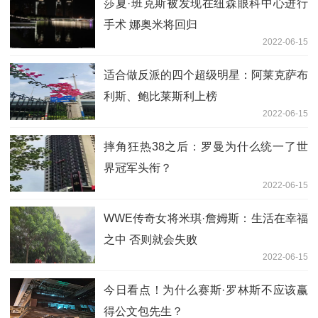
莎夏·班克斯被发现在纽森眼科中心进行
手术 娜奥米将回归
2022-06-15
适合做反派的四个超级明星：阿莱克萨布
利斯、鲍比莱斯利上榜
2022-06-15
摔角狂热38之后：罗曼为什么统一了世
界冠军头衔？
2022-06-15
WWE传奇女将米琪·詹姆斯：生活在幸福
之中 否则就会失败
2022-06-15
今日看点！为什么赛斯·罗林斯不应该赢
得公文包先生？