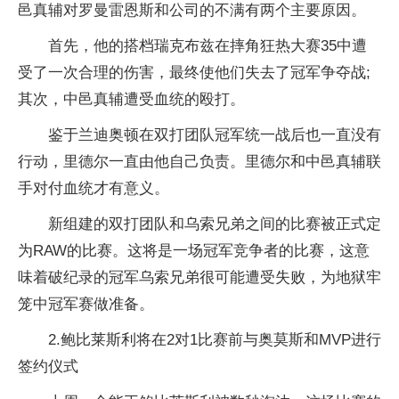
邑真辅对罗曼雷恩斯和公司的不满有两个主要原因。
首先，他的搭档瑞克布兹在摔角狂热大赛35中遭
受了一次合理的伤害，最终使他们失去了冠军争夺战;
其次，中邑真辅遭受血统的殴打。
鉴于兰迪奥顿在双打团队冠军统一战后也一直没有
行动，里德尔一直由他自己负责。里德尔和中邑真辅联
手对付血统才有意义。
新组建的双打团队和乌索兄弟之间的比赛被正式定
为RAW的比赛。这将是一场冠军竞争者的比赛，这意
味着破纪录的冠军乌索兄弟很可能遭受失败，为地狱牢
笼中冠军赛做准备。
2.鲍比莱斯利将在2对1比赛前与奥莫斯和MVP进行
签约仪式