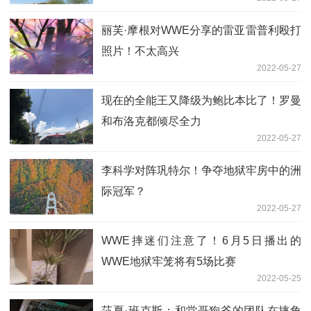
丽芙·摩根对WWE分享的雷亚雷普利殴打
照片！不太高兴
2022-05-27
现在的全能王又降级为鲍比本比了！罗曼
和布洛克都倾尽全力
2022-05-27
李科学对阵巩特尔！争夺地狱牢房中的洲
际冠军？
2022-05-27
WWE摔迷们注意了！6月5日播出的
WWE地狱牢笼将有5场比赛
2022-05-25
莎夏·班克斯：和堂哥狗爷的团队在摔角