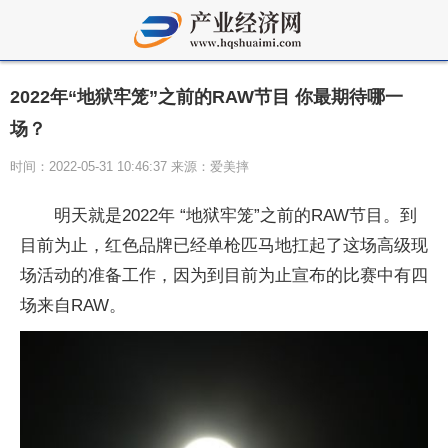
2022年“地狱牢笼”之前的RAW节目 你最期待哪一
场？
时间：2022-05-31 10:46:37 来源：爱美摔
明天就是2022年 “地狱牢笼”之前的RAW节目。到
目前为止，红色品牌已经单枪匹马地扛起了这场高级现
场活动的准备工作，因为到目前为止宣布的比赛中有四
场来自RAW。