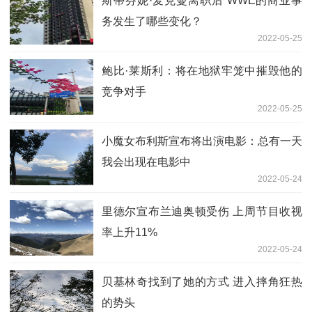
斯蒂芬妮·麦克曼离职后 WWE的商业事
务发生了哪些变化？
2022-05-25
鲍比·莱斯利：将在地狱牢笼中摧毁他的
竞争对手
2022-05-25
小魔女布利斯宣布将出演电影：总有一天
我会出现在电影中
2022-05-24
里德尔宣布兰迪奥顿受伤 上周节目收视
率上升11%
2022-05-24
贝基林奇找到了她的方式 进入摔角狂热
的势头