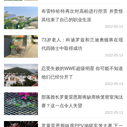
布雷特哈特再次对高柏进行挖苦 并责怪
其结束了自己的职业生涯
2022-05-13
73岁老人：科迪罗兹和兰迪奥顿将在现
代四骑士中取得成功
2022-05-13
忍受失败的WWE超级明星 你可能不知道
他们已经分开了
2022-05-13
部落酋长罗曼雷恩斯将缺席铁笼密室淘汰
赛？这一点令人失望
2022-05-13
罗曼雷恩斯缺席PPV地狱牢笼大赛 下一