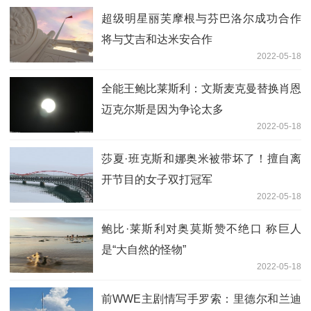
超级明星丽芙摩根与芬巴洛尔成功合作
将与艾吉和达米安合作
2022-05-18
全能王鲍比莱斯利：文斯麦克曼替换肖恩
迈克尔斯是因为争论太多
2022-05-18
莎夏·班克斯和娜奥米被带坏了！擅自离
开节目的女子双打冠军
2022-05-18
鲍比·莱斯利对奥莫斯赞不绝口 称巨人
是“大自然的怪物”
2022-05-18
前WWE主剧情写手罗索：里德尔和兰迪