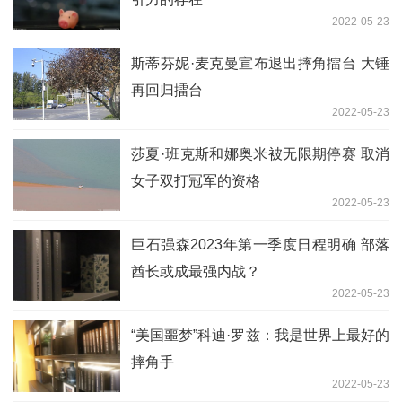
2022-05-23
斯蒂芬妮·麦克曼宣布退出摔角擂台 大锤
再回归擂台
2022-05-23
莎夏·班克斯和娜奥米被无限期停赛 取消
女子双打冠军的资格
2022-05-23
巨石强森2023年第一季度日程明确 部落
酋长或成最强内战？
2022-05-23
“美国噩梦”科迪·罗兹：我是世界上最好的
摔角手
2022-05-23