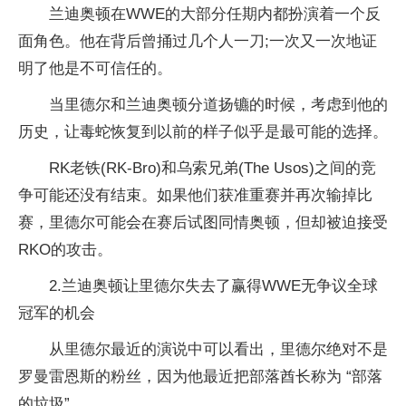
兰迪奥顿在WWE的大部分任期内都扮演着一个反
面角色。他在背后曾捅过几个人一刀;一次又一次地证
明了他是不可信任的。
当里德尔和兰迪奥顿分道扬镳的时候，考虑到他的
历史，让毒蛇恢复到以前的样子似乎是最可能的选择。
RK老铁(RK-Bro)和乌索兄弟(The Usos)之间的竞
争可能还没有结束。如果他们获准重赛并再次输掉比
赛，里德尔可能会在赛后试图同情奥顿，但却被迫接受
RKO的攻击。
2.兰迪奥顿让里德尔失去了赢得WWE无争议全球
冠军的机会
从里德尔最近的演说中可以看出，里德尔绝对不是
罗曼雷恩斯的粉丝，因为他最近把部落酋长称为 “部落
的垃圾”。