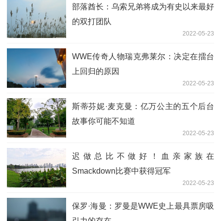
部落酋长：乌索兄弟将成为有史以来最好
的双打团队
2022-05-23
WWE传奇人物瑞克弗莱尔：决定在擂台
上回归的原因
2022-05-23
斯蒂芬妮·麦克曼：亿万公主的五个后台
故事你可能不知道
2022-05-23
迟做总比不做好！血亲家族在
Smackdown比赛中获得冠军
2022-05-23
保罗·海曼：罗曼是WWE史上最具票房吸
引力的存在