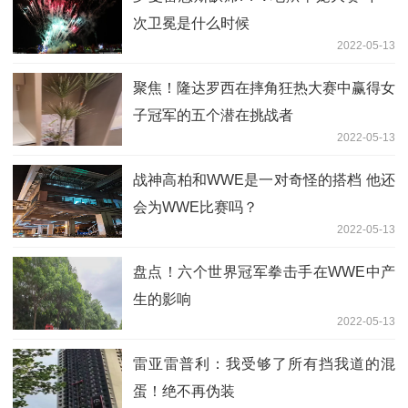
次卫冕是什么时候
2022-05-13
聚焦！隆达罗西在摔角狂热大赛中赢得女
子冠军的五个潜在挑战者
2022-05-13
战神高柏和WWE是一对奇怪的搭档 他还
会为WWE比赛吗？
2022-05-13
盘点！六个世界冠军拳击手在WWE中产
生的影响
2022-05-13
雷亚雷普利：我受够了所有挡我道的混
蛋！绝不再伪装