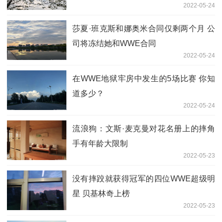
2022-05-24
莎夏·班克斯和娜奥米合同仅剩两个月 公
司将冻结她和WWE合同
2022-05-24
在WWE地狱牢房中发生的5场比赛 你知
道多少？
2022-05-24
流浪狗：文斯·麦克曼对花名册上的摔角
手有年龄大限制
2022-05-23
没有摔跤就获得冠军的四位WWE超级明
星 贝基林奇上榜
2022-05-23