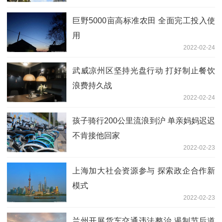
巨野5000亩高标准农田 全面完工投入使
用
2022-02-24
武威凉州区坚持光盘行动 打好制止餐饮
浪费持久战
2022-02-24
孩子骑行200公里流浪到沪 单亲妈妈迟迟
不肯接他回家
2022-02-23
上海加大社会资源参与 探索政企合作新
模式
2022-02-23
兰州开展货车交通违法整治 遏制节后道