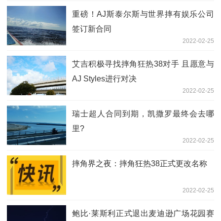
重磅！AJ斯泰尔斯与世界摔有娱乐公司
签订新合同
2022-02-25
艾吉积极寻找摔角狂热38对手 且愿意与
AJ Styles进行对决
2022-02-25
瑞士超人合同到期，凯撒罗最终会去哪
里?
2022-02-25
摔角界之夜：摔角狂热38正式更改名称
2022-02-25
鲍比·莱斯利正式退出麦迪逊广场花园赛