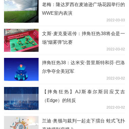
老梅：隆达罗西在麦迪逊广场花园举行的
WWE室内表演
2022-03-03
文斯·麦克曼谣传：摔角狂热38将会是一
场“烟雾弹”比赛
2022-03-02
摔角狂热38：达米安·普里斯特和芬·巴洛
尔争夺全美冠军
2022-03-02
【摔角狂热】AJ斯泰尔斯回应艾吉
（Edge）的转反
2022-03-02
兰迪·奥顿与裁判一起走下擂台 蛙式飞扑