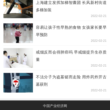
上海建立发挥加梯智囊团 长风新村街道
多梯加装
2022-02-21
容易让孩子性早熟的食物 女孩家长要早
早预防
2022-02-21
戒烟反而会得肺癌吗 早戒烟提升生存质
量
2022-02-21
不法分子为盗墓铤而走险 用炸药炸开古
墓获刑
2022-02-21
中国产业经济网