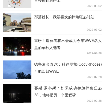
直接撞到肩膀上
2022-03-02
部落酋长：我最喜欢的摔角狂热时刻
2022-03-02
重磅！送葬者将不会成为今年WWE名人
堂的单独入选者
2022-02-28
德鲁麦金泰尔：科迪罗兹(CodyRhodes)
可能回归WWE
2022-02-28
赛斯·罗林斯：如果成功参加摔角狂热
38，他将是另一个里程碑
2022-02-28