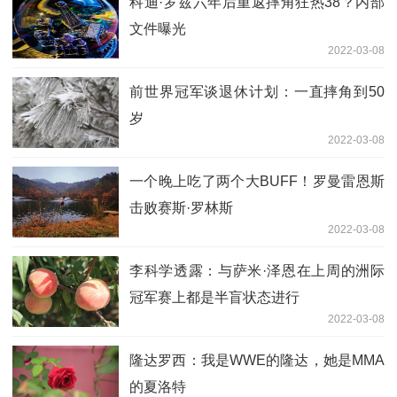
科迪·罗兹六年后重返摔角狂热38？内部
文件曝光
2022-03-08
前世界冠军谈退休计划：一直摔角到50
岁
2022-03-08
一个晚上吃了两个大BUFF！罗曼雷恩斯
击败赛斯·罗林斯
2022-03-08
李科学透露：与萨米·泽恩在上周的洲际
冠军赛上都是半盲状态进行
2022-03-08
隆达罗西：我是WWE的隆达，她是MMA
的夏洛特