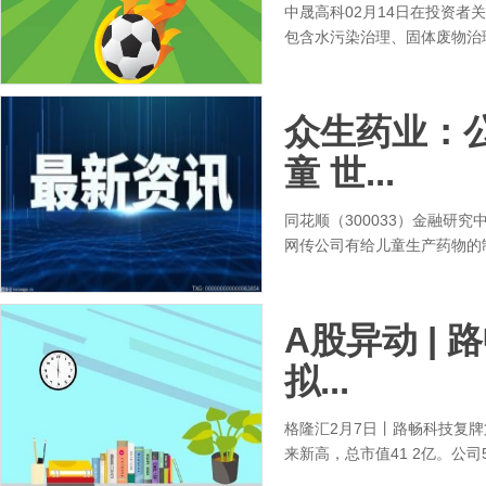
中晟高科02月14日在投资
包含水污染治理、固体废物治理
众生药业：
童 世...
同花顺（300033）金融研究
网传公司有给儿童生产药物的制
A股异动 |
拟...
格隆汇2月7日丨路畅科技复牌
来新高，总市值41 2亿。公司