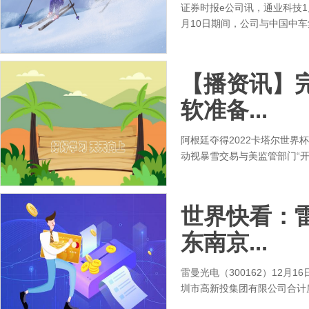
证券时报e公司讯，通业科技1月
月10日期间，公司与中国中
【播资讯】
软准备...
阿根廷夺得2022卡塔尔世
动视暴雪交易与美监管部门“开
世界快看：雷
东南京...
雷曼光电（300162）12
圳市高新投集团有限公司合计质押