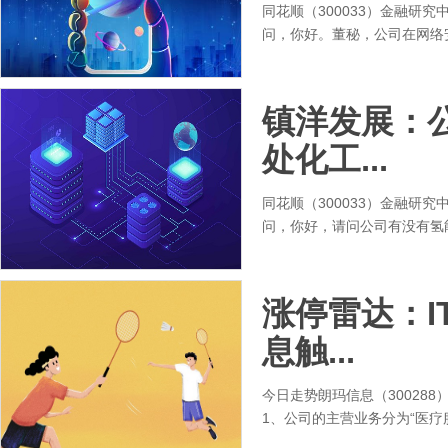
同花顺（300033）金融研究
问，你好。董秘，公司在网络安全
镇洋发展：
处化工...
同花顺（300033）金融研究
问，你好，请问公司有没有氢能
涨停雷达：I
息触...
今日走势朗玛信息（30028
1、公司的主营业务分为“医疗服