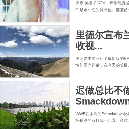
保罗·海曼分享说，罗曼雷恩
许是永久性的排除他。部落酋长
里德尔宣布
收视...
里德尔本周开始了最新版的RA
性的医疗评估，在今天的节目
迟做总比不
Smackdown
WWE在本周的Smackdo
场精彩的双打统一比赛。经过几