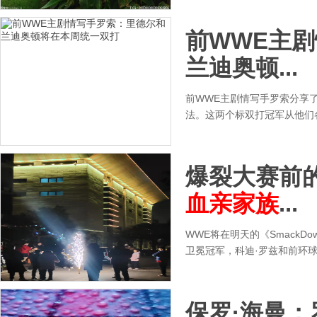
前WWE主
兰迪奥顿...
前WWE主剧情写手罗索分享
法。这两个标双打冠军从他们
爆裂大赛前
血亲家族
...
WWE将在明天的《SmackD
卫冕冠军，科迪·罗兹和前环球
保罗·海曼