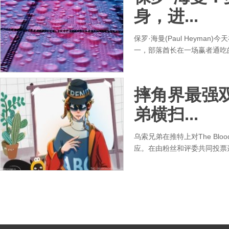
身，进...
保罗·海曼(Paul Heyma
一，部落酋长在一场赢者通吃
摔角界最强
弟横扫...
乌索兄弟在推特上对The Blood
应。在由粉丝和评委共同投票