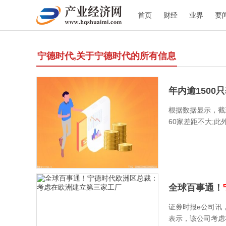
首页
财经
业界
要
宁德时代,关于宁德时代的所有信息
年内逾1500只
根据数据显示，截至
60家差距不大;此
全球百事通！
证券时报e公司讯，宁
表示，该公司考虑在