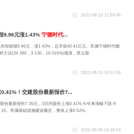
2022-08-23 12:59:45
.96元涨1.43%
宁德时代
...
东杰智能报9 96元，涨1 43%，总市值40 41亿元。所属宁德时代概
达(34 380，3 130，10 016%)领涨，星云股
2022-08-15 14:01:55
.41%！交建股份最新报价7...
股份最新报价7 35元，3日内股价上涨0 41%;今年来涨幅下跌-9
7 15。所属基础设施建设概念，整体上涨0 52%。
2022-08-05 14:39:59