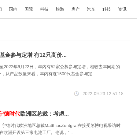
闻
国内
国际
科技
旅游
房产
汽车
科技
资讯
基金参与定增 有12只高价...
2022年9月22日，年内有52家公募参与定增，相较去年同期的
外，从产品数量来看，年内有逾1500只基金参与定
2022-09-23 12:51:18
宁德时代
欧洲区总裁：考虑...
德时代欧洲地区总裁MatthiasZentgraf在接受彭博电视采访时
欧洲开设第三家电池工厂。他说，“...