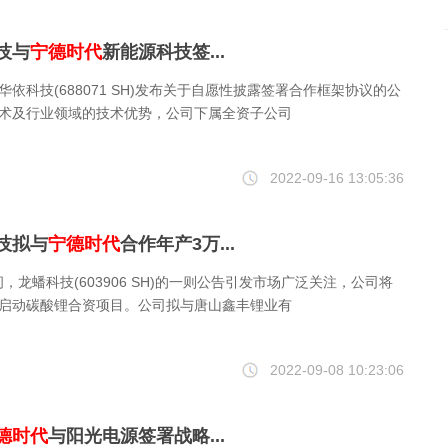
技与
宁德时代
新能源科技签...
日，华依科技(688071 SH)发布关于自愿性披露签署合作框架协议的公
术及行业领域的技术优势，公司下属全资子公司
2022-09-16 13:05:36
技拟与
宁德时代
合作年产3万...
晚间，龙蟠科技(603906 SH)的一则公告引发市场广泛关注，公司将
启动碳酸锂合资项目。公司拟与唐山鑫丰锂业有
2022-09-08 10:23:06
德时代
与阳光电源签署战略...