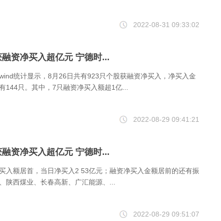
2022-08-31 09:33:02
融资净买入超亿元 宁德时...
ind统计显示，8月26日共有923只个股获融资净买入，净买入金
144只。其中，7只融资净买入额超1亿...
2022-08-29 09:41:21
融资净买入超亿元 宁德时...
买入额居首，当日净买入2 53亿元；融资净买入金额居前的还有振
、陕西煤业、长春高新、广汇能源、...
2022-08-29 09:51:07