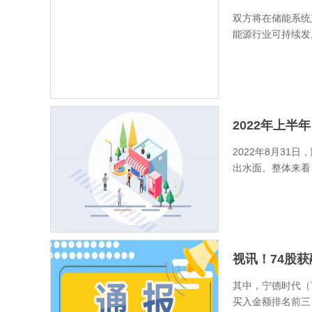
双方将在储能系统
能源行业可持续发
2022年上半
2022年8月31
出水面。整体来看
视讯！74股
其中，宁德时代（7
买入金额排名前三