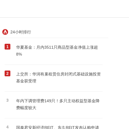
24小时排行
1
华夏基金：月内3511只商品型基金净值上涨超
8%
2
上交所：华润有巢租赁住房封闭式基础设施投资
基金获受理
3
年内下调管理费149只！多只主动权益型基金降
费幅度较大
4
国泰君安新经济REIT、东久REIT发布认购申请