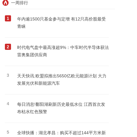
一周排行
1
年内逾1500只基金参与定增 有12只高价股最受
青睐
2
时代电气盘中最高涨超9%：中车时代半导体获法
雷奥集团供应商
3
天天快讯:欧盟拟推出5650亿欧元能源计划 大力
发展光伏和新能源汽车
4
每日消息!鄱阳湖刷新历史最低水位 江西首次发
布枯水红色预警
5
全球快播：湖北孝昌：购买不超过144平方米新