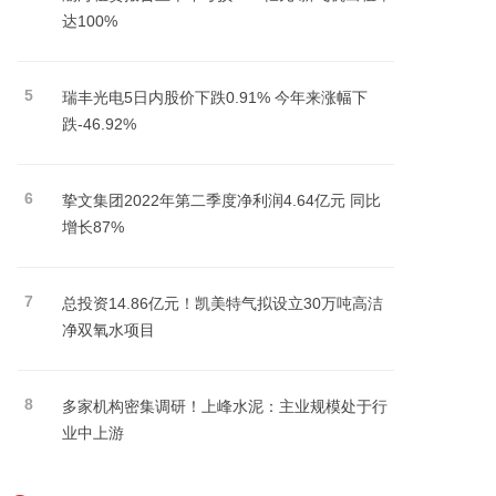
达100%
5
瑞丰光电5日内股价下跌0.91% 今年来涨幅下
跌-46.92%
6
挚文集团2022年第二季度净利润4.64亿元 同比
增长87%
7
总投资14.86亿元！凯美特气拟设立30万吨高洁
净双氧水项目
8
多家机构密集调研！上峰水泥：主业规模处于行
业中上游