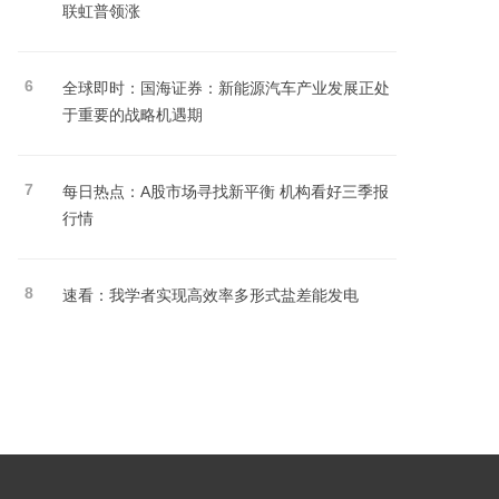
联虹普领涨
6
全球即时：国海证券：新能源汽车产业发展正处
于重要的战略机遇期
7
每日热点：A股市场寻找新平衡 机构看好三季报
行情
8
速看：我学者实现高效率多形式盐差能发电