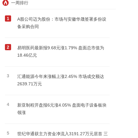
一周排行
1
A股公司迈为股份：市场与安徽华晟签署多份设
备采购合同
2
易明医药最新报9.68元涨1.79% 盘面总市值为
18.46亿元
3
汇通能源今年来涨幅上涨2.45% 市场成交额达
2639.71万元
4
新亚制程开盘报6元涨4.05% 盘面电子设备板块
领涨
5
世纪华通获主力资金净流入3191.27万元居首 三