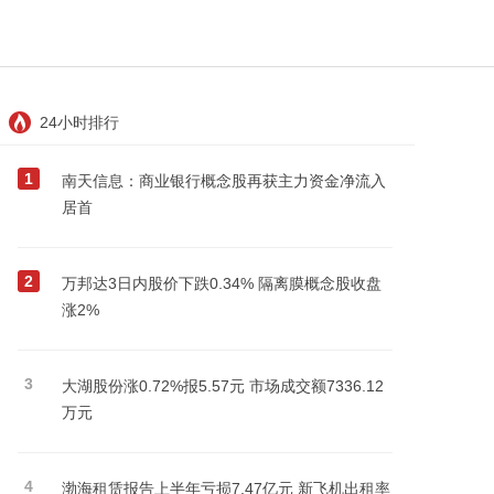
24小时排行
1
南天信息：商业银行概念股再获主力资金净流入
居首
2
万邦达3日内股价下跌0.34% 隔离膜概念股收盘
涨2%
3
大湖股份涨0.72%报5.57元 市场成交额7336.12
万元
4
渤海租赁报告上半年亏损7.47亿元 新飞机出租率