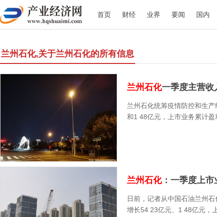
首页
财经
业界
要闻
国内
兰州石化,关于兰州石化的所有信息
兰州石化
一季度主营收入
兰州石化统筹疫情防控和生产经
和1 48亿元，上市业务累计
兰州石化
：一季度上市业
日前，记者从中国石油兰州石
增长54 23亿元、1 48亿