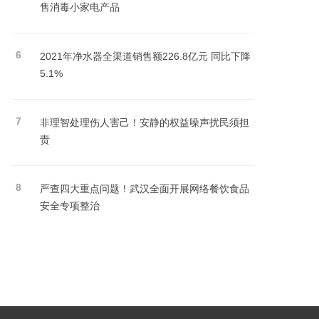
售消毒小家电产品
6
2021年净水器全渠道销售额226.8亿元 同比下降
5.1%
7
非理智处理伤人害己！安静的权益噪声扰民须担
责
8
严查四大重点问题！武汉全面开展网络餐饮食品
安全专项整治