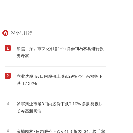
24小时排行
1
聚焦！深圳市文化创意行业协会到石林县进行投
资考察
2
竞业达股市5日内股价上涨9.29% 今年来涨幅下
跌-17.32%
3
翰宇药业市场3日内股价下跌0.16% 多肽类板块
长春高新领涨
4
金埔园林7日内股价下跌5.41% 报22.04元换手率