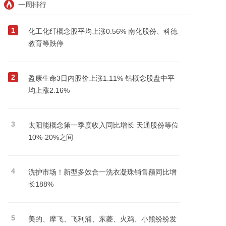
一周排行
1
化工化纤概念股平均上涨0.56% 南化股份、科德
教育等跌停
2
盈康生命3日内股价上涨1.11% 钴概念股盘中平
均上涨2.16%
3
太阳能概念第一季度收入同比增长 天通股份等位
10%-20%之间
4
洗护市场！新型多效合一洗衣凝珠销售额同比增
长188%
5
美的、摩飞、飞利浦、东菱、火鸡、小熊纷纷发