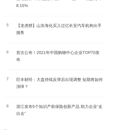
8.15%
5
【龙虎榜】山东海化买入过亿长安汽车机构出手
抛售
6
首次公布！2021年中国购物中心企业TOP70发
布
7
巨丰财经：大盘持续反弹后出现调整 短期将如何
演绎？
8
浙江发布5个知识产权保险创新产品 助力企业“走
出去”