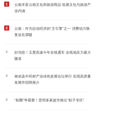
1
云南丰富云南文化和旅游商品 拓展文化与旅游产
业内涵
2
云南：作为拉动经济的“主引擎”之一 消费动力恢
复迫在眉睫
3
好消息！玉楚高速今年全线通车 全线地应力最大
隧道
4
禄劝县中药材产业绿色发展论坛举行 实现高质量
发展作招商推介
5
“粽圈”争霸赛！昆明多家超市推出“粽子专区”