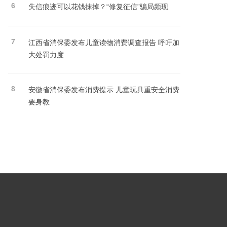
6
失信痕迹可以花钱抹掉？“修复征信”骗局频现
7
江西省消保委发布儿童读物消费调查报告 呼吁加
大处罚力度
8
安徽省消保委发布消费提示 儿童玩具重安全消费
要身教