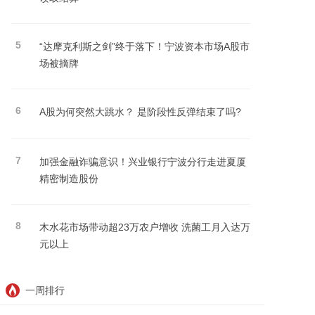
5
“达摩克利斯之剑”终于落下！宁波资本市场A股市
场被摘牌
6
A股为何突然大跳水？ 是阶段性反弹结束了吗?
7
加强金融诈骗意识！兴业银行宁波分行走进夏厦
精密制造股份
8
木水花市场带动超23万农户增收 洗菌工月入达万
元以上
一周排行