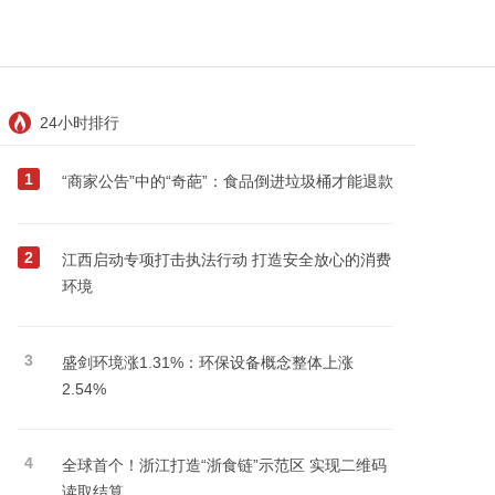
24小时排行
1
“商家公告”中的“奇葩”：食品倒进垃圾桶才能退款
2
江西启动专项打击执法行动 打造安全放心的消费
环境
3
盛剑环境涨1.31%：环保设备概念整体上涨
2.54%
4
全球首个！浙江打造“浙食链”示范区 实现二维码
读取结算