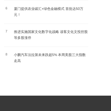
6
厦门提供农业碳汇+绿色金融模式 首批达50万
元！
7
推进实施国家文化数字化战略 读客文化文投控股
等多股涨停
8
小鹏汽车法拉第未来跌超5% 本周美股三大指数
走高