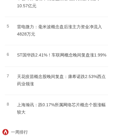
10.57亿元
5
雷电微力：毫米波概念盘后涨主力资金净流入
4828万元
6
ST国华跌2.41%！车联网概念晚间复盘涨1.99%
7
天花疫苗概念股晚间复盘：康希诺跌2.53%西点
药业领涨
8
上海瀚讯：跌0.17%所属网络芯片概念个股涨幅
较大
一周排行