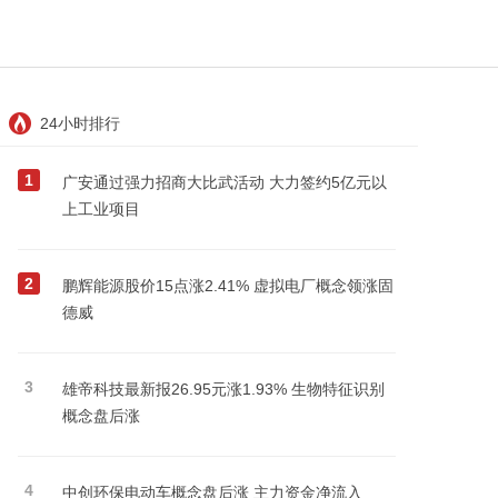
24小时排行
1
广安通过强力招商大比武活动 大力签约5亿元以
上工业项目
2
鹏辉能源股价15点涨2.41% 虚拟电厂概念领涨固
德威
3
雄帝科技最新报26.95元涨1.93% 生物特征识别
概念盘后涨
4
中创环保电动车概念盘后涨 主力资金净流入